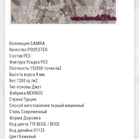
Коллекция:SAMIRA
Качество:POLYESTER
Состав:PES
Фактура:Усадка PES
Плотность:192000 точек/м2
Высота ворса:8 мм
Вес:1200 гр./м2
Тип основы:Джут
Фабрика:MERINOS
Страна:Турция
Способ изготовления:тканый машинный
Стиль:Современный
Форма:Дорожка
Код цвета:770 BEIGE / BEIGE
Код дизайна:O1125
Цвет:Бежевый