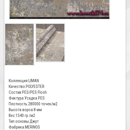
Коллекция:LIMAN
Качество:POLYESTER
Состав:PES/PES Flosh
Фактура:Усадка PES
Плотность:280000 точек/м2
Высота ворса:8 мм
Вес:1540 гр./м2
Тип основы:Джут
Фабрика:MERINOS