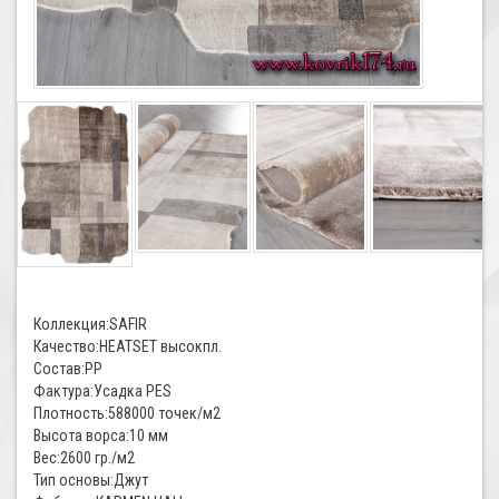
Коллекция:SAFIR
Качество:HEATSET высокпл.
Состав:PP
Фактура:Усадка PES
Плотность:588000 точек/м2
Высота ворса:10 мм
Вес:2600 гр./м2
Тип основы:Джут