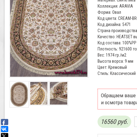
Материал: Синтетика
Коллекция: ARAVIA
Форма: Овал
Код цвета: CREAM-B
Код дизайна: 5471
Страна производства
Качество: HEATSET в
Код состава: 100%PP
Плотность: 921600 т
Вес: 1974 гр./м2
Высота ворса: 9 мм
Цвет: Кремовый
Стиль: Классический
Обращаем ваше 
и осмотра товар
16560 руб.