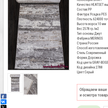
Качество:HEATSET вы
Состав:PP
Фактура:Усадка PES
Плотность:624000 то
Высота ворса:10 мм
Вес:2578 гр./м2
Тип основы:Джут
Фабрика:MERINOS
Страна:Россия
Способ изготовления
Стиль:Современный
Форма:Дорожка
Код цвета:GRAY-BEIG
Код дизайна:2788
Цвет:Серый
Обращаем ваше 
и осмотра товар