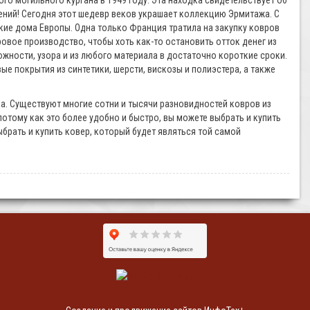
го могильного кургана в 1949 году. Эта находка свидетельствует об
нений! Сегодня этот шедевр веков украшает коллекцию Эрмитажа. С
кие дома Европы. Одна только Франция тратила на закупку ковров
овое производство, чтобы хоть как-то остановить отток денег из
ности, узора и из любого материала в достаточно короткие сроки.
 покрытия из синтетики, шерсти, вискозы и полиэстера, а также
. Существуют многие сотни и тысячи разновидностей ковров из
потому как это более удобно и быстро, вы можете выбрать и купить
брать и купить ковер, который будет являться той самой