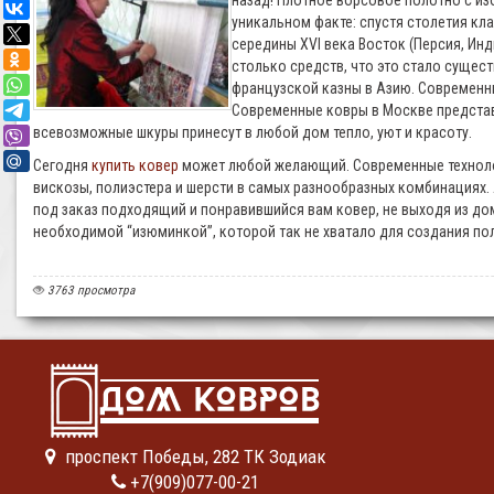
назад! Плотное ворсовое полотно с из
уникальном факте: спустя столетия кл
середины XVI века Восток (Персия, Ин
столько средств, что это стало сущес
французской казны в Азию. Современны
Современные ковры в Москве представл
всевозможные шкуры принесут в любой дом тепло, уют и красоту.
Сегодня
купить ковер
может любой желающий. Современные технолог
вискозы, полиэстера и шерсти в самых разнообразных комбинациях. А
под заказ подходящий и понравившийся вам ковер, не выходя из дом
необходимой “изюминкой”, которой так не хватало для создания по
3763 просмотра
проспект Победы, 282 ТК Зодиак
+7(909)077-00-21