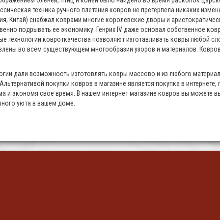
ображением оленей, птиц и коней было найдено во время раскопок царско
ассическая техника ручного плетения ковров не претерпела никаких изме
дия, Китай) снабжал коврами многие королевские дворы и аристократичес
твенно подрывать ее экономику. Генрих IV даже основал собственное ковр
е технологии ковроткачества позволяют изготавливать ковры любой слож
ены во всем существующем многообразии узоров и материалов. Ковровые
ии дали возможность изготовлять ковры массово и из любого материала
льтернативой покупки ковров в магазине является покупка в интернете, 
а и экономя свое время. В нашем интернет магазине ковров вы можете вы
лного уюта в вашем доме.